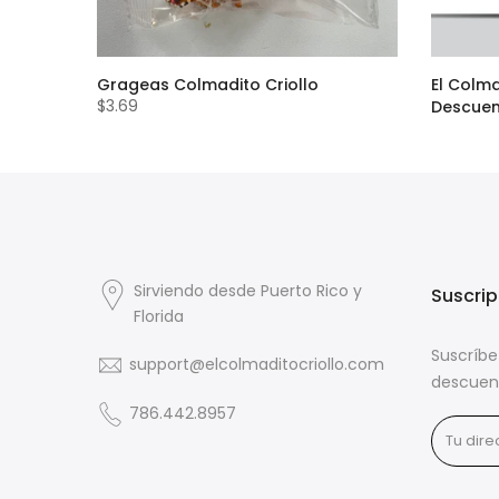
ow Corn
Grageas Colmadito Criollo
El Colma
$3.69
Descue
$24.00
Sirviendo desde Puerto Rico y
Suscrip
Florida
Suscríbe
support@elcolmaditocriollo.com
descuen
786.442.8957