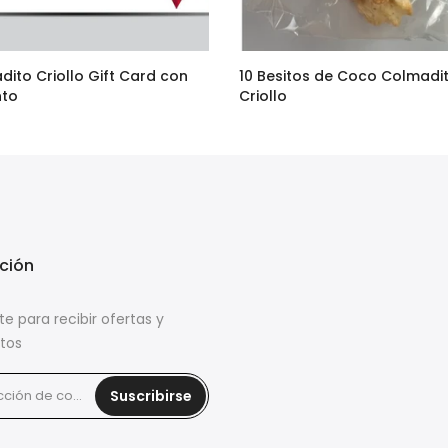
dito Criollo Gift Card con
10 Besitos de Coco Colmadi
nto
Criollo
–
$95.00
$36.90
$29.00
ción
te para recibir ofertas y
tos
Suscribirse