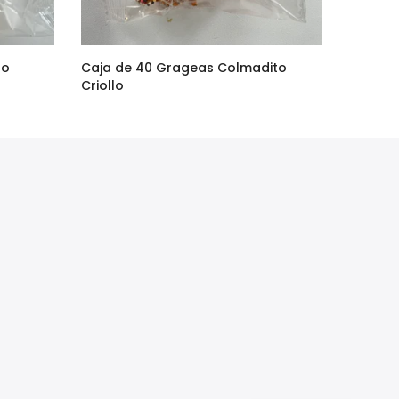
to
Caja de 40 Grageas Colmadito
Criollo
$90.00
$75.00