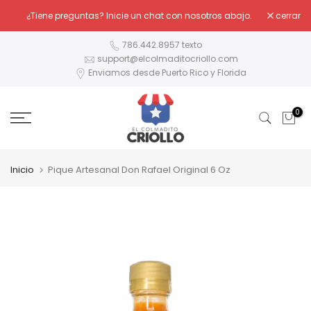
Ir
¿Tiene preguntas? Inicie un chat con nosotros abajo.
cerrar
al
contenido
786.442.8957 texto
support@elcolmaditocriollo.com
Enviamos desde Puerto Rico y Florida
0
Inicio
Pique Artesanal Don Rafael Original 6 Oz