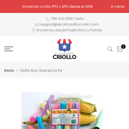
Ir
Enviando a USA, FPO y APO desde el 2018
cerrar
al
contenido
786.442.8957 texto
support@elcolmaditocriollo.com
Enviamos desde Puerto Rico y Florida
0
Inicio
Gofio 6oz, Dulces La Fe