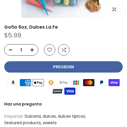
Haz clic p
Gofio 6oz, Dulces La Fe
$5.99
PREORDEN
Haz una pregunta
Etiquetas:
Dulceria
dulces
dulces tipicos
featured products
sweets