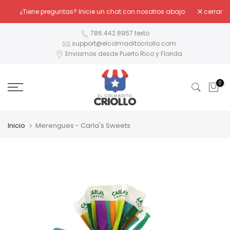
Ir
¿Tiene preguntas? Inicie un chat con nosotros abajo.
cerrar
al
contenido
786.442.8957 texto
support@elcolmaditocriollo.com
Enviamos desde Puerto Rico y Florida
0
Inicio
Merengues - Carla's Sweets