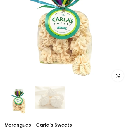
Haz clic p
Merengues - Carla's Sweets