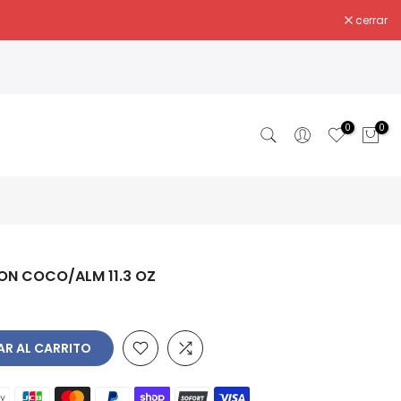
cerrar
0
0
ON COCO/ALM 11.3 OZ
R AL CARRITO