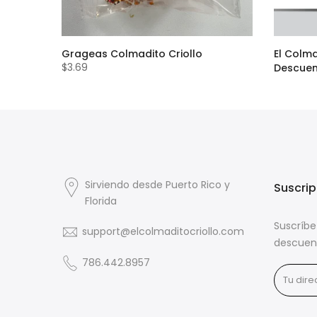
ow Corn
Grageas Colmadito Criollo
El Colma
$3.69
Descue
$24.00
Sirviendo desde Puerto Rico y
Suscrip
Florida
Suscríbe
support@elcolmaditocriollo.com
descuen
786.442.8957