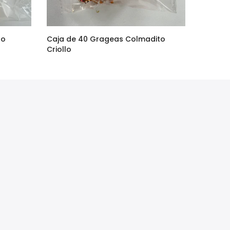
to
Caja de 40 Grageas Colmadito
Criollo
$90.00
$75.00