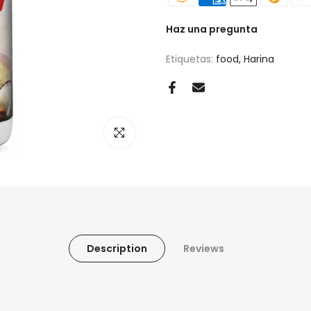
Haz una pregunta
Etiquetas:
food
Harina
Haz clic para ampliar
Description
Reviews