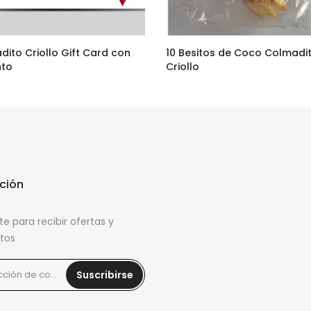
dito Criollo Gift Card con
10 Besitos de Coco Colmadi
nto
Criollo
–
$95.00
$36.90
$29.00
ción
te para recibir ofertas y
tos
Suscribirse