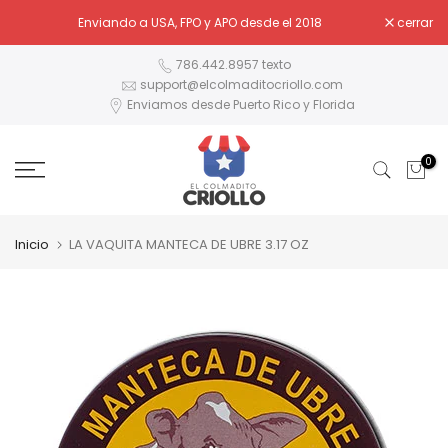
Ir
Enviando a USA, FPO y APO desde el 2018
cerrar
al
contenido
786.442.8957 texto
support@elcolmaditocriollo.com
Enviamos desde Puerto Rico y Florida
0
Inicio
LA VAQUITA MANTECA DE UBRE 3.17 OZ