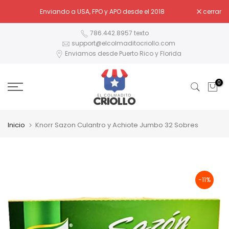
Ir
Enviando a USA, FPO y APO desde el 2018
cerrar
al
contenido
786.442.8957 texto
support@elcolmaditocriollo.com
Enviamos desde Puerto Rico y Florida
0
Inicio
Knorr Sazon Culantro y Achiote Jumbo 32 Sobres
-11%