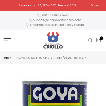
Ir
Enviando a USA, FPO y APO desde el 2018
cerrar
al
contenido
786.442.8957 texto
support@elcolmaditocriollo.com
Enviamos desde Puerto Rico y Florida
0
Inicio
GOYA SALSA TOMATE/CEBOLLA/CILANTRO 8 OZ