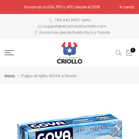
Ir
Enviando a USA, FPO y APO desde el 2018
cerrar
al
contenido
786.442.8957 texto
support@elcolmaditocriollo.com
Enviamos desde Puerto Rico y Florida
0
Inicio
Pulpo al Ajillo GOYA o Finola