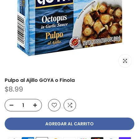
Haz clic p
Pulpo al Ajillo GOYA o Finola
$8.99
AGREGAR AL CARRITO