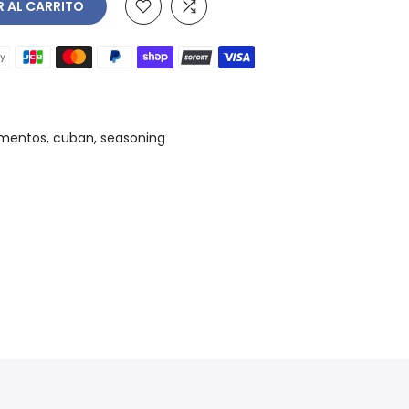
AR AL CARRITO
mentos
cuban
seasoning