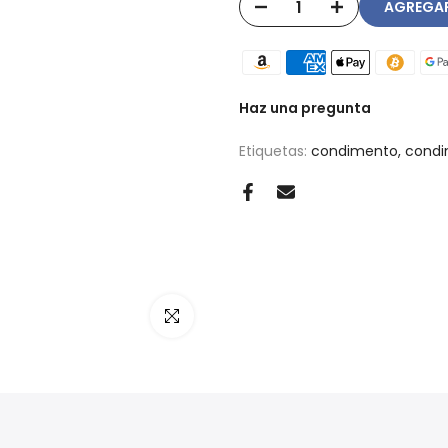
AGREG
Haz una pregunta
Etiquetas:
condimento
condi
Haz clic para ampliar