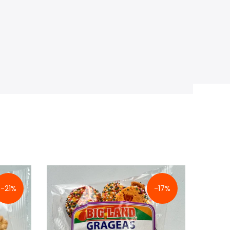
-21%
-17%