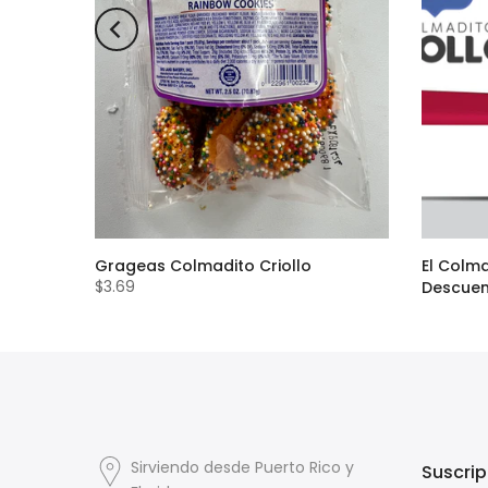
ow Corn
Grageas Colmadito Criollo
El Colma
$3.69
Descue
$24.00
Sirviendo desde Puerto Rico y
Suscrip