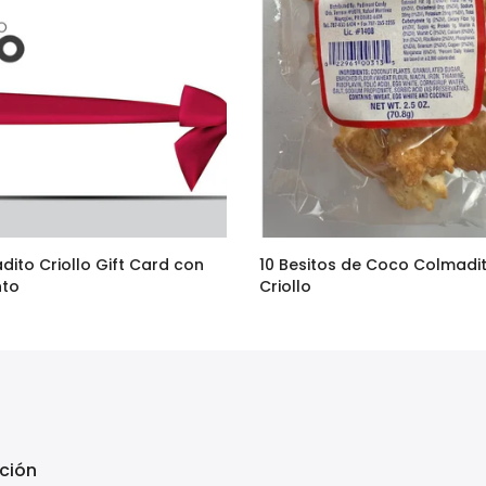
dito Criollo Gift Card con
10 Besitos de Coco Colmadi
nto
Criollo
–
$95.00
$36.90
$29.00
ción