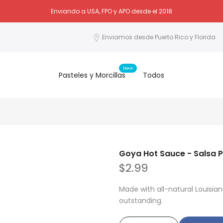
¿Tiene preguntas? Inicie un chat con nosotros abajo.
Enviando a USA, FPO y APO desde el 2018
Enviamos desde Puerto Rico y Florida
New
Pasteles y Morcillas
Todos
Goya Hot Sauce - Salsa P
$2.99
Made with all-natural Louisia
outstanding.