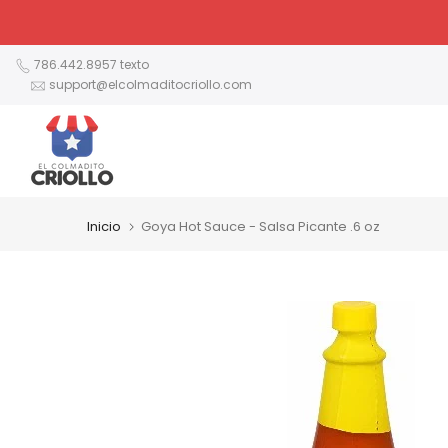
Ir
al
contenido
786.442.8957 texto
support@elcolmaditocriollo.com
Inicio
Goya Hot Sauce - Salsa Picante .6 oz