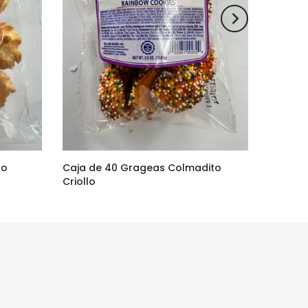
to
Caja de 40 Grageas Colmadito
Criollo
$90.00
$75.00