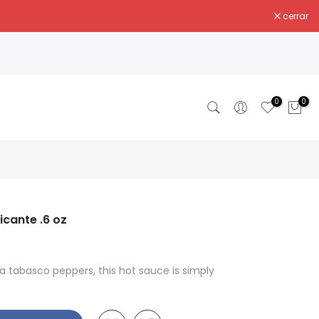
cerrar
0
0
icante .6 oz
na tabasco peppers, this hot sauce is simply