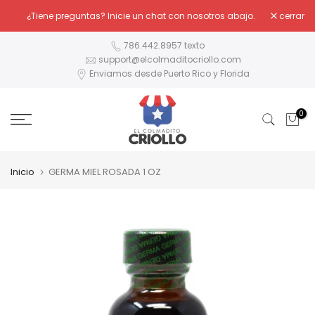
Ir
¿Tiene preguntas? Inicie un chat con nosotros abajo.
cerrar
al
contenido
786.442.8957 texto
support@elcolmaditocriollo.com
Enviamos desde Puerto Rico y Florida
0
Inicio
GERMA MIEL ROSADA 1 OZ