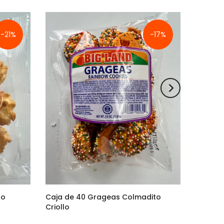
-21%
-17%
to
Caja de 40 Grageas Colmadito
Criollo
$90.00
$75.00