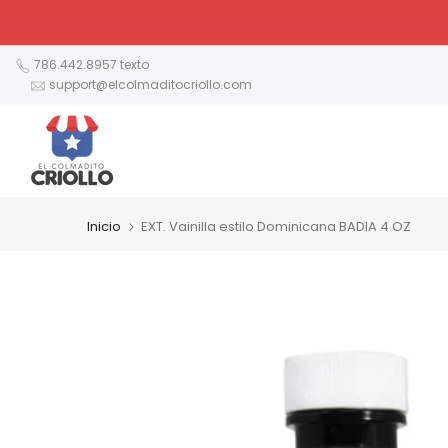
Ir
al
contenido
786.442.8957 texto
support@elcolmaditocriollo.com
Inicio
EXT. Vainilla estilo Dominicana BADIA 4 OZ