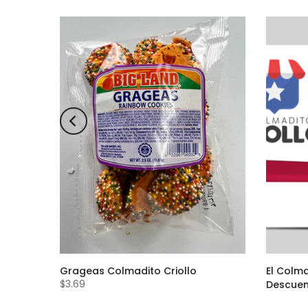
ow Corn
Grageas Colmadito Criollo
El Colma
$3.69
Descue
$24.00