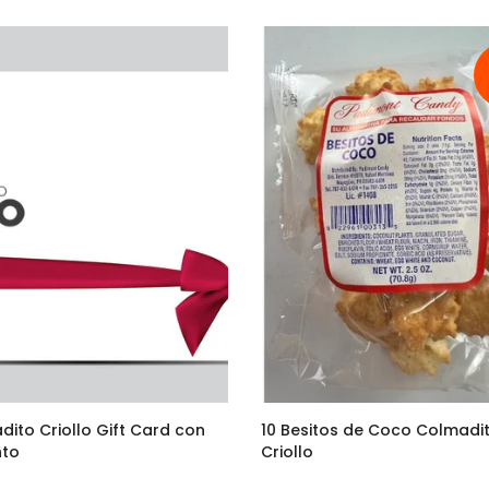
dito Criollo Gift Card con
10 Besitos de Coco Colmadi
nto
Criollo
–
$95.00
$36.90
$29.00