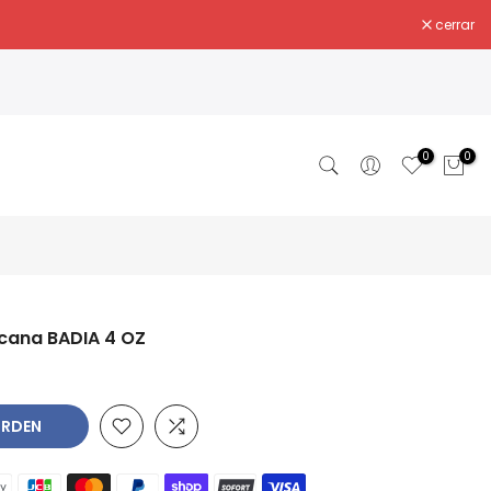
cerrar
0
0
nicana BADIA 4 OZ
RDEN