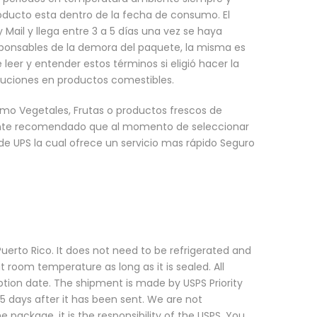
oducto esta dentro de la fecha de consumo. El
y Mail y llega entre 3 a 5 días una vez se haya
ponsables de la demora del paquete, la misma es
leer y entender estos términos si eligió hacer la
uciones en productos comestibles.
omo Vegetales, Frutas o productos frescos de
ente recomendado que al momento de seleccionar
 de UPS la cual ofrece un servicio mas rápido Seguro
uerto Rico. It does not need to be refrigerated and
t room temperature as long as it is sealed. All
tion date. The shipment is made by USPS Priority
 5 days after it has been sent. We are not
e package, it is the responsibility of the USPS. You