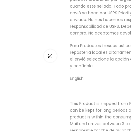
cuando este sellado. Todo pr
envió se hace por USPS Priorit
enviado. No nos hacemos res
responsabilidad de USPS. Debe 
compra. No aceptamos devol
Para Productos frescos así c
repostería local es altanam
Haz clic para ampliar
el envió seleccione la opción
y confiable.
English
This Product is shipped from P
can be kept for long periods a
product is within the consump
Mail and arrives between 3 to
responsible for the delay of th