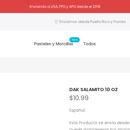
Enviando a USA, FPO y APO desde el 2018
Enviamos desde Puerto Rico y Florida
New
Pasteles y Morcillas
Todos
DAK SALAMITO 10 OZ
$10.99
Español:
Este Producto se envía desde 
puede mantenerse por largos