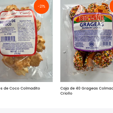
-21%
tos de Coco Colmadito
Caja de 40 Grageas Colmad
Criollo
29.00
$90.00
$75.00