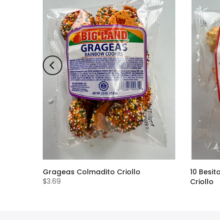
ow Corn
Grageas Colmadito Criollo
10 Besi
$3.69
Criollo
$36.90
$