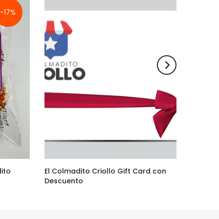
-17%
ito
El Colmadito Criollo Gift Card con
Descuento
$24.00
–
$95.00