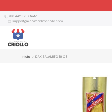
Ir
al
contenido
786.442.8957 texto
support@elcolmaditocriollo.com
Inicio
DAK SALAMITO 10 OZ