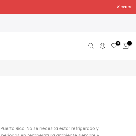
cerrar
0
0
Puerto Rico. No se necesita estar refrigerado y
 periodos en temperatura ambiente siempre y