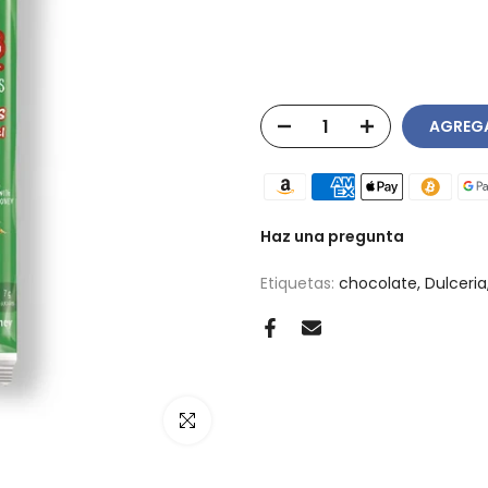
AGREGA
Haz una pregunta
Etiquetas:
chocolate
Dulceria
Haz clic para ampliar