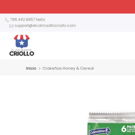
Ir
al
contenido
786.442.8957 texto
support@elcolmaditocriollo.com
Inicio
Crakeñas Honey & Cereal