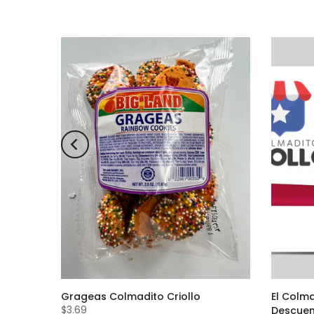
ow Corn
Grageas Colmadito Criollo
El Colma
$3.69
Descue