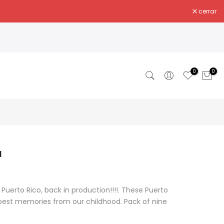
cerrar
0
0
l
Puerto Rico, back in production!!!!. These Puerto
 best memories from our childhood. Pack of nine