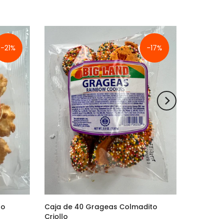
-21%
-17%
to
Caja de 40 Grageas Colmadito
Criollo