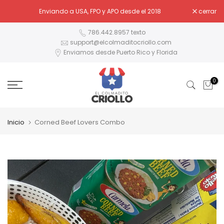
Ir
Enviando a USA, FPO y APO desde el 2018
cerrar
al
contenido
786.442.8957 texto
support@elcolmaditocriollo.com
Enviamos desde Puerto Rico y Florida
0
Inicio
Corned Beef Lovers Combo