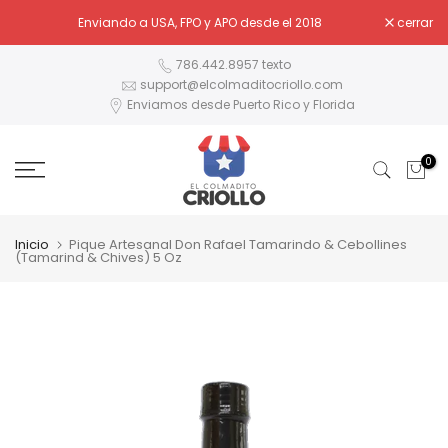
Ir
Enviando a USA, FPO y APO desde el 2018
cerrar
al
contenido
786.442.8957 texto
support@elcolmaditocriollo.com
Enviamos desde Puerto Rico y Florida
0
Inicio
Pique Artesanal Don Rafael Tamarindo & Cebollines
(Tamarind & Chives) 5 Oz