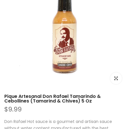
Haz clic p
Pique Artesanal Don Rafael Tamarindo &
Cebollines (Tamarind & Chives) 5 Oz
$9.99
Don Rafael Hot sauce is a gourmet and artisan sauce
without water content manufactured with the best