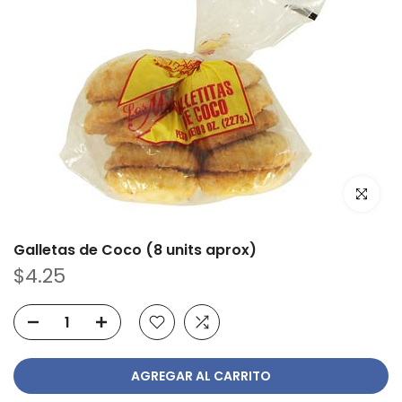
Haz clic p
Galletas de Coco (8 units aprox)
$4.25
AGREGAR AL CARRITO