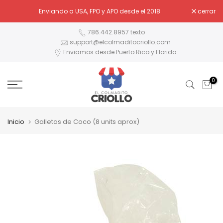
Ir
Enviando a USA, FPO y APO desde el 2018
cerrar
al
contenido
786.442.8957 texto
support@elcolmaditocriollo.com
Enviamos desde Puerto Rico y Florida
0
Inicio
Galletas de Coco (8 units aprox)