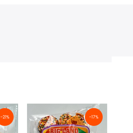
-21%
-17%