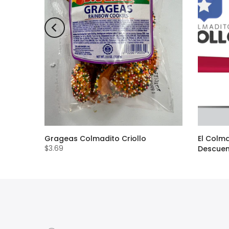
ow Corn
Grageas Colmadito Criollo
El Colma
$3.69
Descue
$24.00