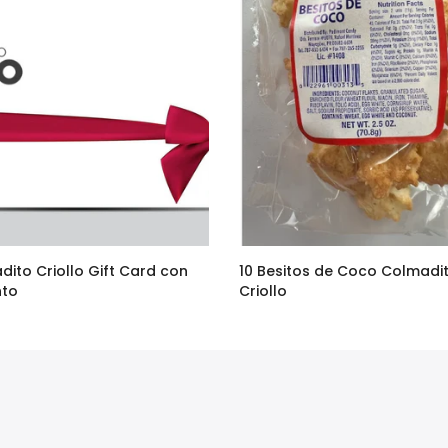
dito Criollo Gift Card con
10 Besitos de Coco Colmadi
nto
Criollo
–
$95.00
$36.90
$29.00