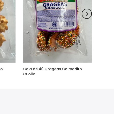
to
Caja de 40 Grageas Colmadito
Criollo
$90.00
$75.00