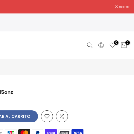
cerrar
0
0
 15onz
R AL CARRITO