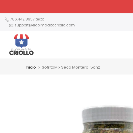
Ir
al
contenido
786.442.8957 texto
support@elcolmaditocriollo.com
Inicio
SofritoMix Seco Montero 15onz