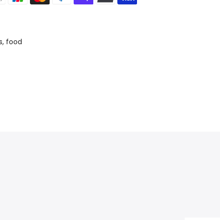
s
food