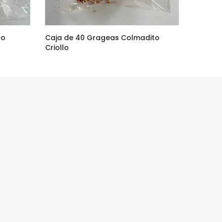
to
Caja de 40 Grageas Colmadito
Criollo
$90.00
$75.00