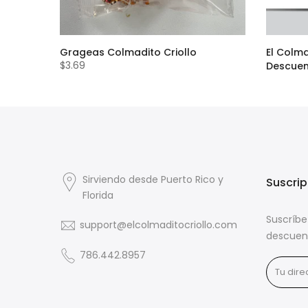
ow Corn
Grageas Colmadito Criollo
El Colma
$3.69
Descue
$24.00
Sirviendo desde Puerto Rico y
Suscrip
Florida
Suscríbe
support@elcolmaditocriollo.com
descuen
786.442.8957