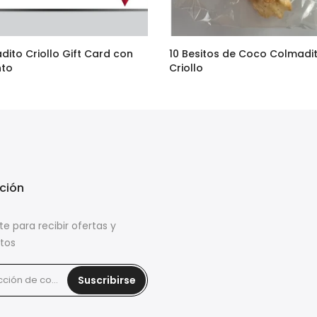
dito Criollo Gift Card con
10 Besitos de Coco Colmadi
nto
Criollo
–
$95.00
$36.90
$29.00
ción
te para recibir ofertas y
tos
Suscribirse