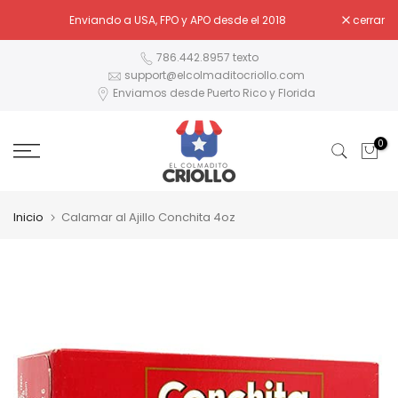
Ir
¿Tiene preguntas? Inicie un chat con nosotros abajo.
Enviando a USA, FPO y APO desde el 2018
cerrar
al
contenido
786.442.8957 texto
support@elcolmaditocriollo.com
Enviamos desde Puerto Rico y Florida
0
Inicio
Calamar al Ajillo Conchita 4oz