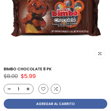
Haz clic p
BIMBO CHOCOLATE 8 PK
$8.00
$5.99
AGREGAR AL CARRITO