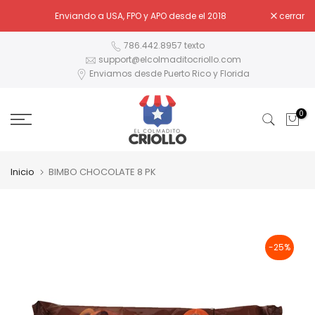
Ir
Enviando a USA, FPO y APO desde el 2018
cerrar
al
contenido
786.442.8957 texto
support@elcolmaditocriollo.com
Enviamos desde Puerto Rico y Florida
0
Inicio
BIMBO CHOCOLATE 8 PK
-25%