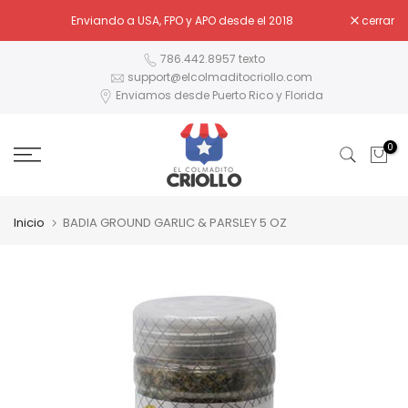
Ir
Enviando a USA, FPO y APO desde el 2018
cerrar
al
contenido
786.442.8957 texto
support@elcolmaditocriollo.com
Enviamos desde Puerto Rico y Florida
0
Inicio
BADIA GROUND GARLIC & PARSLEY 5 OZ