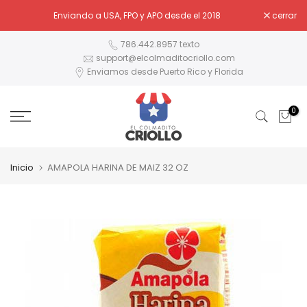
Ir
Enviando a USA, FPO y APO desde el 2018
cerrar
al
contenido
786.442.8957 texto
support@elcolmaditocriollo.com
Enviamos desde Puerto Rico y Florida
0
Inicio
AMAPOLA HARINA DE MAIZ 32 OZ