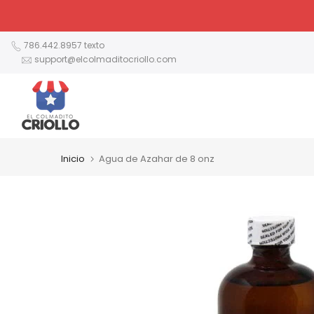
Ir
al
contenido
786.442.8957 texto
support@elcolmaditocriollo.com
Inicio
Agua de Azahar de 8 onz