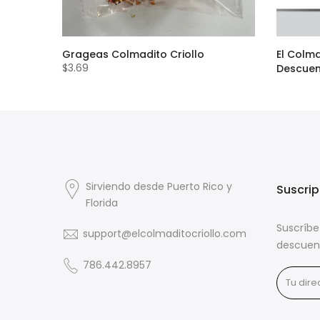
ow Corn
Grageas Colmadito Criollo
El Colma
$3.69
Descue
$24.00
Sirviendo desde Puerto Rico y
Suscrip
Florida
Suscríbe
support@elcolmaditocriollo.com
descuen
786.442.8957