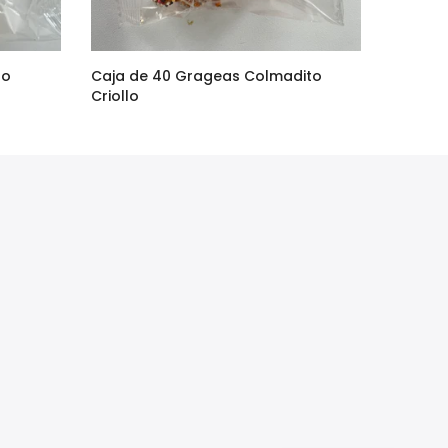
to
Caja de 40 Grageas Colmadito
Criollo
$90.00
$75.00