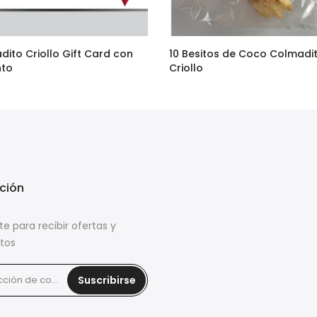
dito Criollo Gift Card con
10 Besitos de Coco Colmadi
nto
Criollo
–
$95.00
$36.90
$29.00
ción
te para recibir ofertas y
tos
Suscribirse