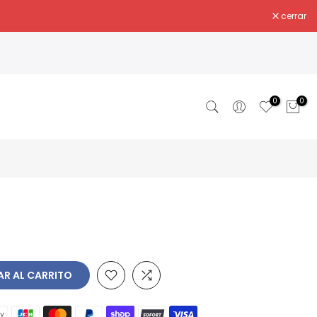
cerrar
0
0
R AL CARRITO