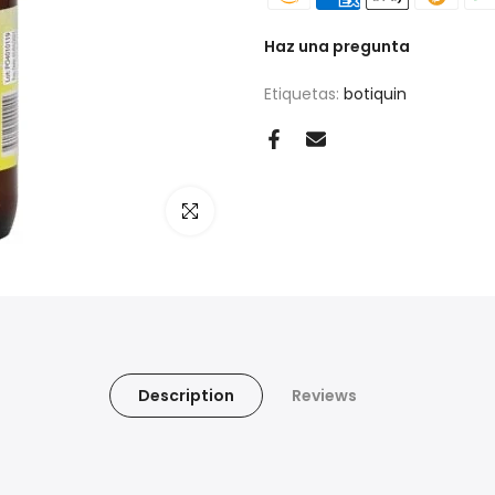
Haz una pregunta
Etiquetas:
botiquin
Haz clic para ampliar
Description
Reviews