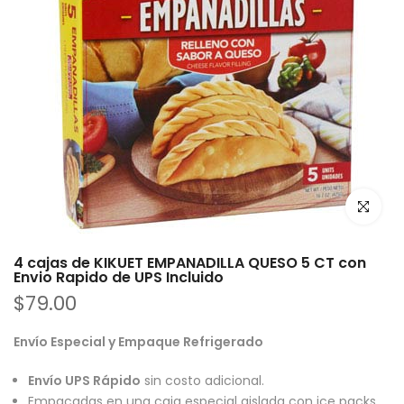
Haz clic p
4 cajas de KIKUET EMPANADILLA QUESO 5 CT con
Envio Rapido de UPS Incluido
$79.00
Envío Especial y Empaque Refrigerado
Envío UPS Rápido
sin costo adicional.
Empacadas en una caja especial aislada con ice packs,