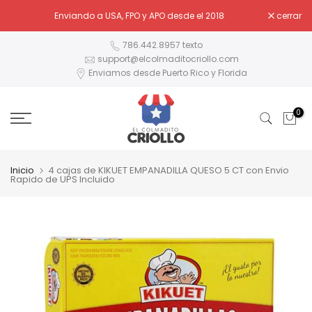
Ir
Enviando a USA, FPO y APO desde el 2018
cerrar
al
contenido
786.442.8957 texto
support@elcolmaditocriollo.com
Enviamos desde Puerto Rico y Florida
0
Inicio
4 cajas de KIKUET EMPANADILLA QUESO 5 CT con Envio
Rapido de UPS Incluido