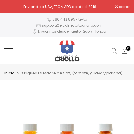
Ir
Enviando a USA, FPO y APO desde el 2018
cerrar
al
contenido
786.442.8957 texto
support@elcolmaditocriollo.com
Enviamos desde Puerto Rico y Florida
0
Inicio
3 Piques Mi Madre de 5oz, (tomate, guava y parcha)