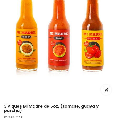
Haz clic p
3 Piques Mi Madre de 5oz, (tomate, guava y
parcha)