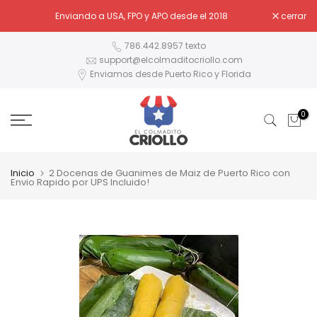
Ir
Enviando a USA, FPO y APO desde el 2018
cerrar
al
contenido
786.442.8957 texto
support@elcolmaditocriollo.com
Enviamos desde Puerto Rico y Florida
0
Inicio
2 Docenas de Guanimes de Maiz de Puerto Rico con
Envio Rapido por UPS Incluido!