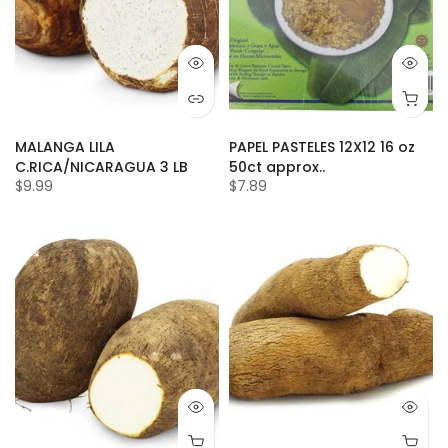
MALANGA LILA
PAPEL PASTELES 12X12 16 oz
C.RICA/NICARAGUA 3 LB
50ct approx..
$9.99
$7.89