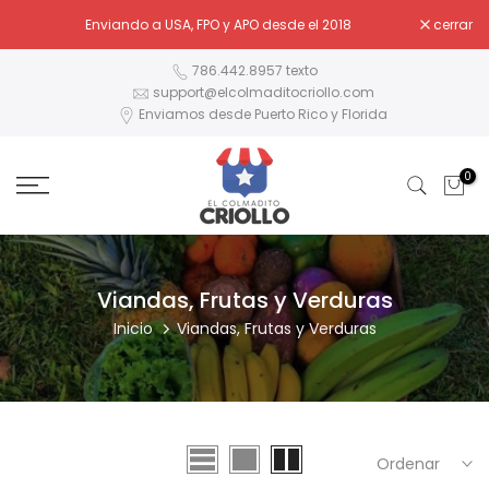
Ir
Enviando a USA, FPO y APO desde el 2018
cerrar
al
contenido
786.442.8957 texto
support@elcolmaditocriollo.com
Enviamos desde Puerto Rico y Florida
0
Viandas, Frutas y Verduras
Inicio
Viandas, Frutas y Verduras
Ordenar