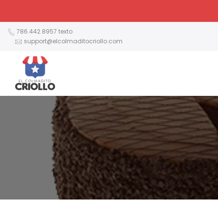
Ir
al
contenido
786.442.8957 texto
support@elcolmaditocriollo.com