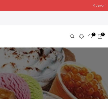
cerrar
0
0