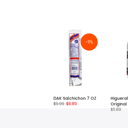
-11%
DAK Salchichon 7 OZ
Higueral
$9.99
$8.89
Original 
$11.89