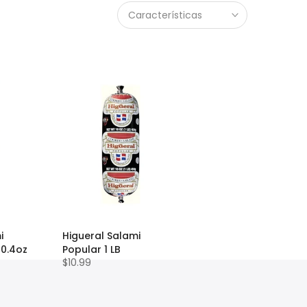
Características
i
Higueral Salami
30.4oz
Popular 1 LB
$10.99