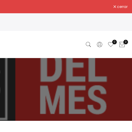
cerrar
0
0