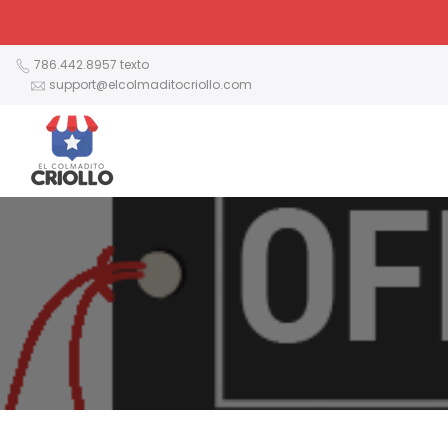
Ir
al
contenido
786.442.8957 texto
support@elcolmaditocriollo.com