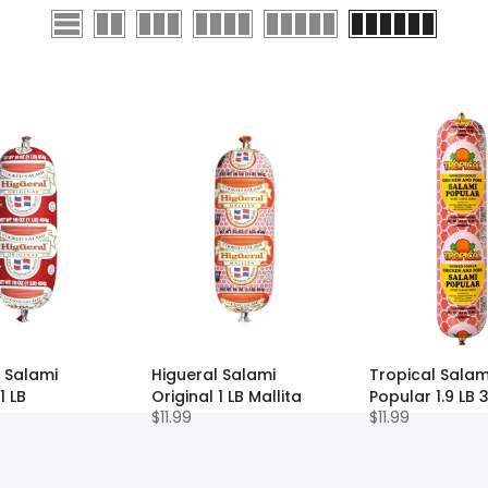
 Salami
Higueral Salami
Tropical Salam
1 LB
Original 1 LB Mallita
Popular 1.9 LB 
$11.99
$11.99