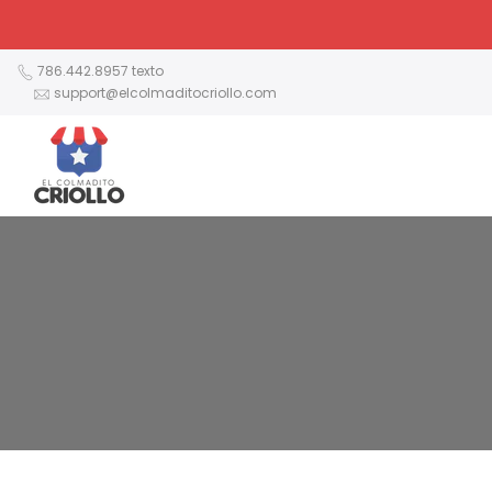
Ir
al
contenido
786.442.8957 texto
support@elcolmaditocriollo.com