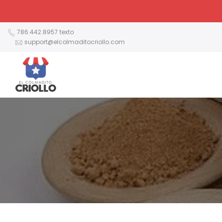
Ir
al
contenido
786.442.8957 texto
support@elcolmaditocriollo.com