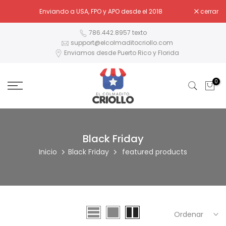
Ir
Enviando a USA, FPO y APO desde el 2018
cerrar
al
contenido
786.442.8957 texto
support@elcolmaditocriollo.com
Enviamos desde Puerto Rico y Florida
0
Black Friday
Inicio
Black Friday
featured products
Ordenar