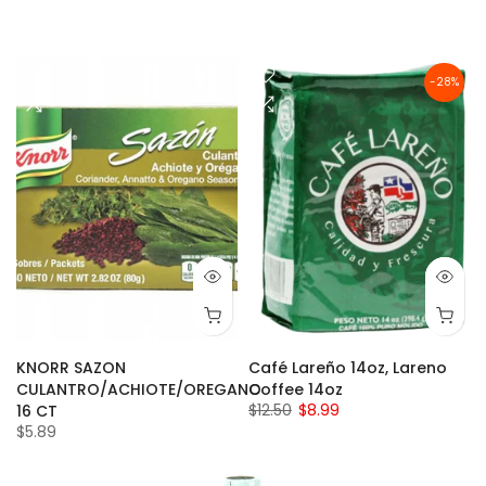
-28%
KNORR SAZON
Café Lareño 14oz, Lareno
CULANTRO/ACHIOTE/OREGANO
Coffee 14oz
$12.50
$8.99
16 CT
$5.89